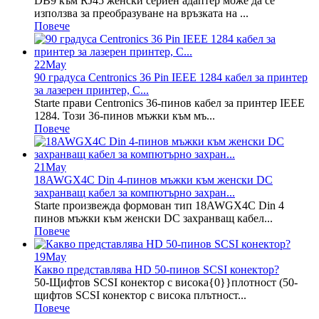
DB9 към RJ45 женски сериен адаптер може да се
използва за преобразуване на връзката на ...
Повече
22
May
90 градуса Centronics 36 Pin IEEE 1284 кабел за принтер
за лазерен принтер, C...
Starte прави Centronics 36-пинов кабел за принтер IEEE
1284. Този 36-пинов мъжки към мъ...
Повече
21
May
18AWGX4C Din 4-пинов мъжки към женски DC
захранващ кабел за компютърно захран...
Starte произвежда формован тип 18AWGX4C Din 4
пинов мъжки към женски DC захранващ кабел...
Повече
19
May
Какво представлява HD 50-пинов SCSI конектор?
50-Щифтов SCSI конектор с висока{0}}плотност (50-
щифтов SCSI конектор с висока плътност...
Повече