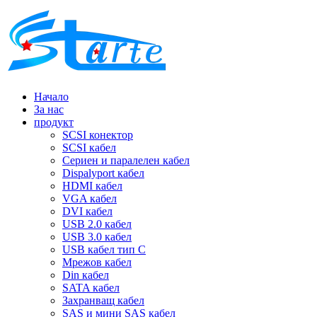
Начало
За нас
продукт
SCSI конектор
SCSI кабел
Сериен и паралелен кабел
Dispalyport кабел
HDMI кабел
VGA кабел
DVI кабел
USB 2.0 кабел
USB 3.0 кабел
USB кабел тип C
Мрежов кабел
Din кабел
SATA кабел
Захранващ кабел
SAS и мини SAS кабел