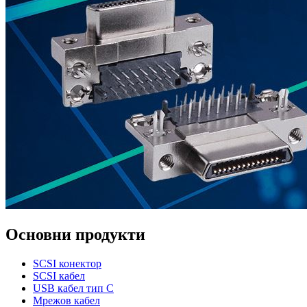
Основни продукти
SCSI конектор
SCSI кабел
USB кабел тип C
Мрежов кабел