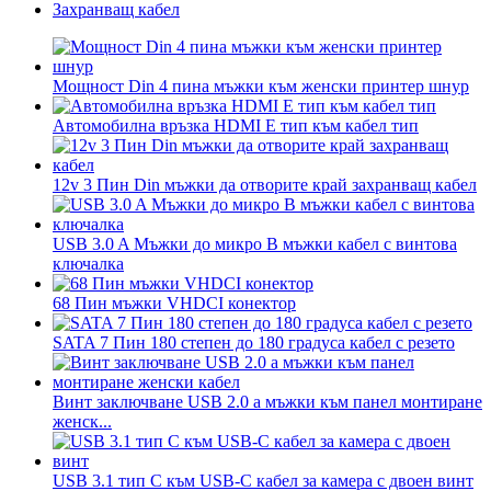
Захранващ кабел
Мощност Din 4 пина мъжки към женски принтер шнур
Автомобилна връзка HDMI E тип към кабел тип
12v 3 Пин Din мъжки да отворите край захранващ кабел
USB 3.0 A Мъжки до микро B мъжки кабел с винтова
ключалка
68 Пин мъжки VHDCI конектор
SATA 7 Пин 180 степен до 180 градуса кабел с резето
Винт заключване USB 2.0 а мъжки към панел монтиране
женск...
USB 3.1 тип C към USB-C кабел за камера с двоен винт