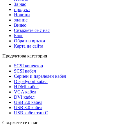
За нас
продукт
Новини
знание
Видео
Свържете се с нас
Блог
Обратна връзка
Карта на сайта
Продуктова категория
SCSI конектор
SCSI кабел
Сериен и паралелен кабел
Dispalyport кабел
HDMI кабел
VGA кабел
DVI кабел
USB 2.0 кабел
USB 3.0 кабел
USB кабел тип C
Свържете се с нас