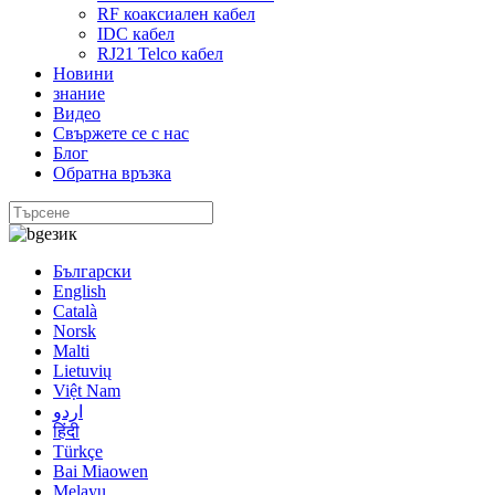
RF коаксиален кабел
IDC кабел
RJ21 Telco кабел
Новини
знание
Видео
Свържете се с нас
Блог
Обратна връзка
език
Български
English
Català
Norsk
Malti
Lietuvių
Việt Nam
اردو
हिंदी
Türkçe
Bai Miaowen
Melayu